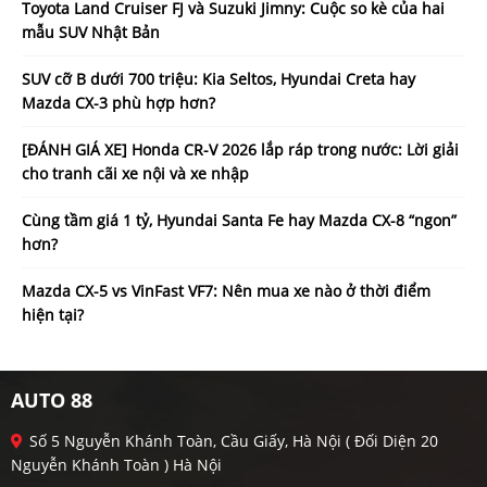
Toyota Land Cruiser FJ và Suzuki Jimny: Cuộc so kè của hai
mẫu SUV Nhật Bản
SUV cỡ B dưới 700 triệu: Kia Seltos, Hyundai Creta hay
Mazda CX-3 phù hợp hơn?
[ĐÁNH GIÁ XE] Honda CR-V 2026 lắp ráp trong nước: Lời giải
cho tranh cãi xe nội và xe nhập
Cùng tầm giá 1 tỷ, Hyundai Santa Fe hay Mazda CX-8 “ngon”
hơn?
Mazda CX-5 vs VinFast VF7: Nên mua xe nào ở thời điểm
hiện tại?
AUTO 88
Số 5 Nguyễn Khánh Toàn, Cầu Giấy, Hà Nội ( Đối Diện 20
Nguyễn Khánh Toàn ) Hà Nội