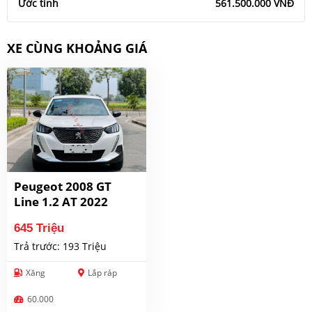
Ước tính
561.500.000 VNĐ
XE CÙNG KHOẢNG GIÁ
Peugeot 2008 GT
Line 1.2 AT 2022
645 Triệu
Trả trước: 193 Triệu
Xăng
Lắp ráp
60.000