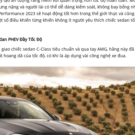
i lý tạo ấn tượng rằng niềm vui quan trọng hơn tốc độ hoàn toàn. M
ng nặng và người lái có thể dễ dàng kiểm soát, không bay bổng n
erformance 2023 sẽ hoạt động tốt hơn trong thế giới thực và cũng
t số điều khiến từng khiến không ít người yêu thích chiếc sedan tố
dan PHEV Đầy Tốc Độ
giao chiếc sedan C-Class tiêu chuẩn và qua tay AMG, hãng này đã
t hoang dã của tốc độ, có khi là áp dụng vài công nghệ xe đua.