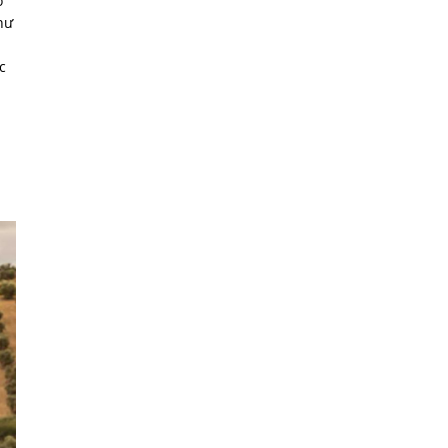
ô
hư
c