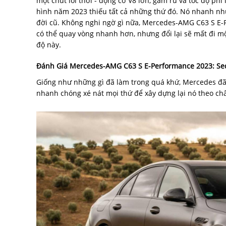
một chút lỗi thời - động cơ V8 lớn, gầm rú và tốc độ ph
hình năm 2023 thiếu tất cả những thứ đó. Nó nhanh như
đời cũ. Không nghi ngờ gì nữa, Mercedes-AMG C63 S E-P
có thể quay vòng nhanh hơn, nhưng đổi lại sẽ mất đi mộ
độ này.
Đánh Giá Mercedes-AMG C63 S E-Performance 2023: Se
Giống như những gì đã làm trong quá khứ, Mercedes đã 
nhanh chóng xé nát mọi thứ để xây dựng lại nó theo chấ