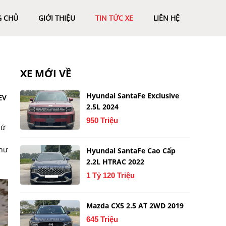
G CHỦ
GIỚI THIỆU
TIN TỨC XE
LIÊN HỆ
XE MỚI VỀ
Hyundai SantaFe Exclusive
EV
2.5L 2024
950 Triệu
hứ
như
Hyundai SantaFe Cao Cấp
2.2L HTRAC 2022
1 Tỷ 120 Triệu
Mazda CX5 2.5 AT 2WD 2019
645 Triệu