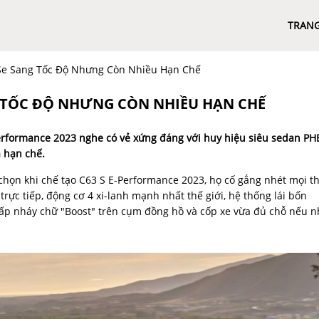
TRAN
 Se Sang Tốc Độ Nhưng Còn Nhiều Hạn Chế
NG TỐC ĐỘ NHƯNG CÒN NHIỀU HẠN CHẾ
erformance 2023 nghe có vẻ xứng đáng với huy hiệu siêu sedan PH
 hạn chế.
họn khi chế tạo C63 S E-Performance 2023, họ cố gắng nhét mọi t
trực tiếp, động cơ 4 xi-lanh mạnh nhất thế giới, hệ thống lái bốn
hấp nháy chữ "Boost" trên cụm đồng hồ và cốp xe vừa đủ chỗ nếu 