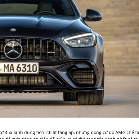
4 xi-lanh dung tích 2.0 lít tăng áp, nhưng động cơ do AMG chế t