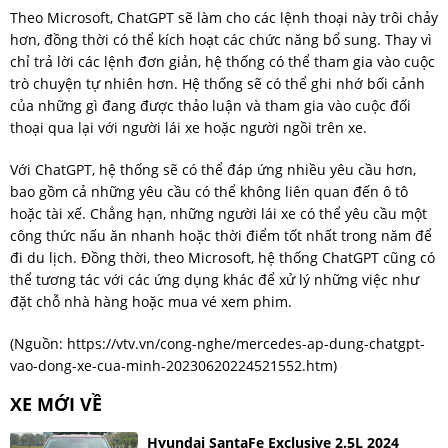
Theo Microsoft, ChatGPT sẽ làm cho các lệnh thoại này trôi chảy
hơn, đồng thời có thể kích hoạt các chức năng bổ sung. Thay vì
chỉ trả lời các lệnh đơn giản, hệ thống có thể tham gia vào cuộc
trò chuyện tự nhiên hơn. Hệ thống sẽ có thể ghi nhớ bối cảnh
của những gì đang được thảo luận và tham gia vào cuộc đối
thoại qua lại với người lái xe hoặc người ngồi trên xe.
Với ChatGPT, hệ thống sẽ có thể đáp ứng nhiều yêu cầu hơn,
bao gồm cả những yêu cầu có thể không liên quan đến ô tô
hoặc tài xế. Chẳng hạn, những người lái xe có thể yêu cầu một
công thức nấu ăn nhanh hoặc thời điểm tốt nhất trong năm để
đi du lịch. Đồng thời, theo Microsoft, hệ thống ChatGPT cũng có
thể tương tác với các ứng dụng khác để xử lý những việc như
đặt chỗ nhà hàng hoặc mua vé xem phim.
(Nguồn:
https://vtv.vn/cong-nghe/mercedes-ap-dung-chatgpt-
vao-dong-xe-cua-minh-20230620224521552.htm
)
XE MỚI VỀ
Hyundai SantaFe Exclusive 2.5L 2024