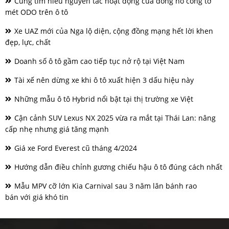
Cùng tìm hiểu nguyên tắc hoạt động của đồng hồ công tơ
mét ODO trên ô tô
Xe UAZ mới của Nga lộ diện, cộng đồng mạng hết lời khen
đẹp, lực, chất
Doanh số ô tô gầm cao tiếp tục nở rộ tại Việt Nam
Tài xế nên dừng xe khi ô tô xuất hiện 3 dấu hiệu này
Những mẫu ô tô Hybrid nổi bật tại thị trường xe Việt
Cận cảnh SUV Lexus NX 2025 vừa ra mắt tại Thái Lan: nâng
cấp nhẹ nhưng giá tăng mạnh
Giá xe Ford Everest cũ tháng 4/2024
Hướng dẫn điều chỉnh gương chiếu hậu ô tô đúng cách nhất
Mẫu MPV cỡ lớn Kia Carnival sau 3 năm lăn bánh rao
bán với giá khó tin