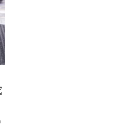
ày
ài
i