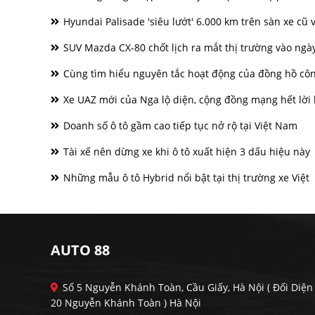
Hyundai Palisade 'siêu lướt' 6.000 km trên sàn xe cũ v
SUV Mazda CX-80 chốt lịch ra mắt thị trường vào ngà
Cùng tìm hiểu nguyên tắc hoạt động của đồng hồ côn
Xe UAZ mới của Nga lộ diện, cộng đồng mạng hết lời k
Doanh số ô tô gầm cao tiếp tục nở rộ tại Việt Nam
Tài xế nên dừng xe khi ô tô xuất hiện 3 dấu hiệu này
Những mẫu ô tô Hybrid nổi bật tại thị trường xe Việt
AUTO 88
Số 5 Nguyễn Khánh Toàn, Cầu Giấy, Hà Nội ( Đối Diện
20 Nguyễn Khánh Toàn ) Hà Nội