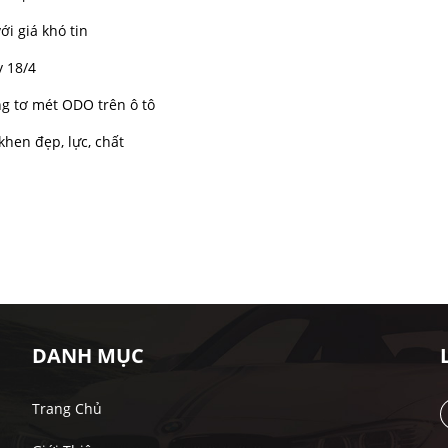
ới giá khó tin
y 18/4
g tơ mét ODO trên ô tô
hen đẹp, lực, chất
DANH MỤC
Trang Chủ