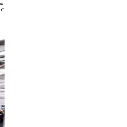
ẫu
cỡ