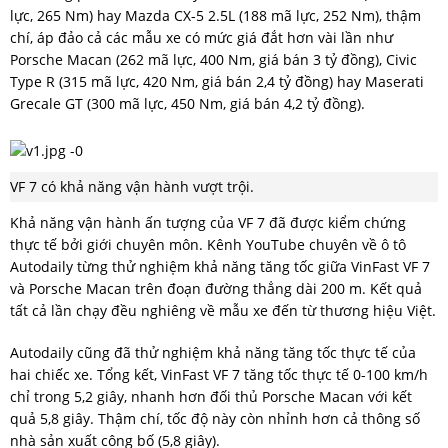
lực, 265 Nm) hay Mazda CX-5 2.5L (188 mã lực, 252 Nm), thậm
chí, áp đảo cả các mẫu xe có mức giá đắt hơn vài lần như
Porsche Macan (262 mã lực, 400 Nm, giá bán 3 tỷ đồng), Civic
Type R (315 mã lực, 420 Nm, giá bán 2,4 tỷ đồng) hay Maserati
Grecale GT (300 mã lực, 450 Nm, giá bán 4,2 tỷ đồng).
VF 7 có khả năng vận hành vượt trội.
Khả năng vận hành ấn tượng của VF 7 đã được kiểm chứng
thực tế bởi giới chuyên môn. Kênh YouTube chuyên về ô tô
Autodaily từng thử nghiệm khả năng tăng tốc giữa VinFast VF 7
và Porsche Macan trên đoạn đường thẳng dài 200 m. Kết quả
tất cả lần chạy đều nghiêng về mẫu xe đến từ thương hiệu Việt.
Autodaily cũng đã thử nghiệm khả năng tăng tốc thực tế của
hai chiếc xe. Tổng kết, VinFast VF 7 tăng tốc thực tế 0-100 km/h
chỉ trong 5,2 giây, nhanh hơn đối thủ Porsche Macan với kết
quả 5,8 giây. Thậm chí, tốc độ này còn nhỉnh hơn cả thông số
nhà sản xuất công bố (5,8 giây).