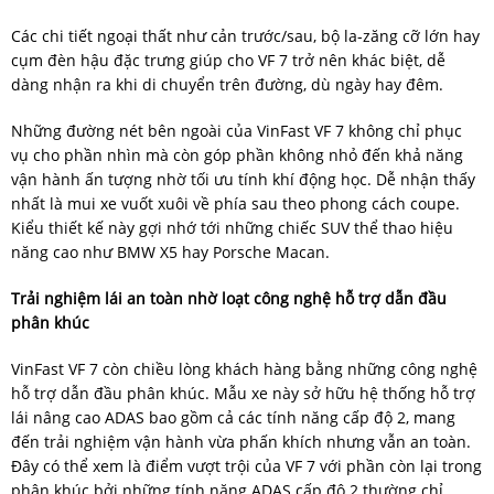
Các chi tiết ngoại thất như cản trước/sau, bộ la-zăng cỡ lớn hay
cụm đèn hậu đặc trưng giúp cho VF 7 trở nên khác biệt, dễ
dàng nhận ra khi di chuyển trên đường, dù ngày hay đêm.
Những đường nét bên ngoài của VinFast VF 7 không chỉ phục
vụ cho phần nhìn mà còn góp phần không nhỏ đến khả năng
vận hành ấn tượng nhờ tối ưu tính khí động học. Dễ nhận thấy
nhất là mui xe vuốt xuôi về phía sau theo phong cách coupe.
Kiểu thiết kế này gợi nhớ tới những chiếc SUV thể thao hiệu
năng cao như BMW X5 hay Porsche Macan.
Trải nghiệm lái an toàn nhờ loạt công nghệ hỗ trợ dẫn đầu
phân khúc
VinFast VF 7 còn chiều lòng khách hàng bằng những công nghệ
hỗ trợ dẫn đầu phân khúc. Mẫu xe này sở hữu hệ thống hỗ trợ
lái nâng cao ADAS bao gồm cả các tính năng cấp độ 2, mang
đến trải nghiệm vận hành vừa phấn khích nhưng vẫn an toàn.
Đây có thể xem là điểm vượt trội của VF 7 với phần còn lại trong
phân khúc bởi những tính năng ADAS cấp độ 2 thường chỉ