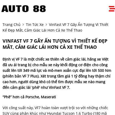
Trang Chủ
Tin Tức Xe
VinFast VF 7 Gây Ấn Tượng Vì Thiết
Kế Đẹp Mắt, Cảm Giác Lái Hơn Cả Xe Thể Thao
VINFAST VF 7 GÂY ẤN TƯỢNG VÌ THIẾT KẾ ĐẸP
MẮT, CẢM GIÁC LÁI HƠN CẢ XE THỂ THAO
Định vị VF 7 là một chiếc xe thiên về cảm giác lái, hãng xe Việt
đã ưu ái trang bị cho mẫu xe này khối động cơ điện cho công
suất lên tới 349 mã lực và mô-men xoắn cực đại lên tới 500 Nm
(phiên bản VF 7 Plus). Xét trong tầm giá 1 tỷ đồng hay thậm chí
cao hơn, người dùng khó có thể tìm được mẫu xe nào mang
đến cảm giác lái 'phê' như VinFast VF 7.
“Phê” hơn cả Porsche, Maserati
Với công suất này, VF7 hoàn toàn vượt trội so với những chiếc
SUV cùng phân khúc như Hyundai Tucson 1.6 Turbo (180 mã