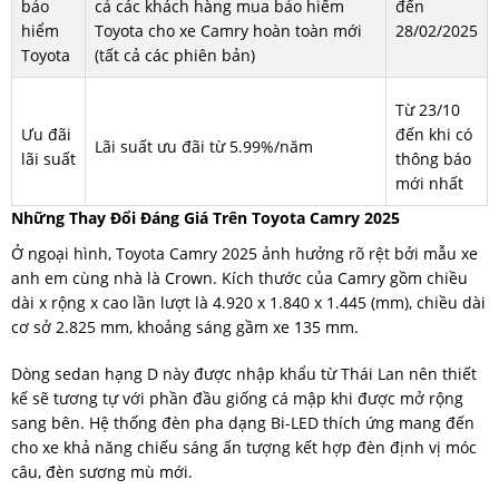
bảo
cả các khách hàng mua bảo hiểm
đến
hiểm
Toyota cho xe Camry hoàn toàn mới
28/02/2025
Toyota
(tất cả các phiên bản)
Từ 23/10
Ưu đãi
đến khi có
Lãi suất ưu đãi từ 5.99%/năm
lãi suất
thông báo
mới nhất
Những Thay Đổi Đáng Giá Trên Toyota Camry 2025
Ở ngoại hình, Toyota Camry 2025 ảnh hưởng rõ rệt bởi mẫu xe
anh em cùng nhà là Crown. Kích thước của Camry gồm chiều
dài x rộng x cao lần lượt là 4.920 x 1.840 x 1.445 (mm), chiều dài
cơ sở 2.825 mm, khoảng sáng gầm xe 135 mm.
Dòng sedan hạng D này được nhập khẩu từ Thái Lan nên thiết
kế sẽ tương tự với phần đầu giống cá mập khi được mở rộng
sang bên. Hệ thống đèn pha dạng Bi-LED thích ứng mang đến
cho xe khả năng chiếu sáng ấn tượng kết hợp đèn định vị móc
câu, đèn sương mù mới.