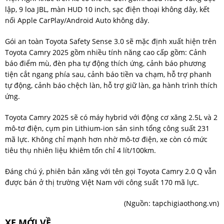
lập, 9 loa JBL, màn HUD 10 inch, sạc điện thoại không dây, kết
nối Apple CarPlay/Android Auto không dây.
Gói an toàn Toyota Safety Sense 3.0 sẽ mặc định xuất hiện trên
Toyota Camry 2025 gồm nhiều tính năng cao cấp gồm: Cảnh
báo điểm mù, đèn pha tự động thích ứng, cảnh báo phương
tiện cắt ngang phía sau, cảnh báo tiền va chạm, hỗ trợ phanh
tự động, cảnh báo chệch làn, hỗ trợ giữ làn, ga hành trình thích
ứng.
Toyota Camry 2025 sẽ có máy hybrid với động cơ xăng 2.5L và 2
mô-tơ điện, cụm pin Lithium-ion sản sinh tổng công suất 231
mã lực. Không chỉ mạnh hơn nhờ mô-tơ điện, xe còn có mức
tiêu thụ nhiên liệu khiêm tốn chỉ 4 lít/100km.
Đáng chú ý, phiên bản xăng với tên gọi Toyota Camry 2.0 Q vẫn
được bán ở thị trường Việt Nam với công suất 170 mã lực.
(Nguồn:
tapchigiaothong.vn
)
XE MỚI VỀ