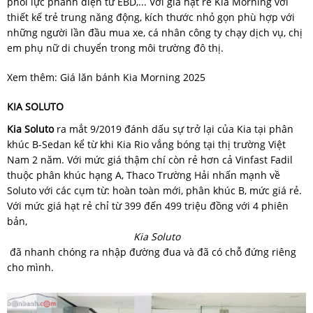
phối lực phanh điện tử EBD,... Với giá hạt rẻ Kia Morning với
thiết kế trẻ trung năng động, kích thước nhỏ gọn phù hợp với
những người lần đầu mua xe, cá nhân công ty chạy dịch vụ, chị
em phụ nữ di chuyển trong môi trường đô thị.
Xem thêm: Giá lăn bánh Kia Morning 2025
KIA SOLUTO
Kia Soluto
ra mắt 9/2019 đánh dấu sự trở lại của Kia tại phân
khúc B-Sedan kể từ khi Kia Rio vắng bóng tại thị trường Việt
Nam 2 năm. Với mức giá thậm chí còn rẻ hơn cả Vinfast Fadil
thuộc phân khúc hạng A, Thaco Trường Hải nhấn mạnh về
Soluto với các cụm từ: hoàn toàn mới, phân khúc B, mức giá rẻ.
Với mức giá hạt rẻ chỉ từ 399 đến 499 triệu đồng với 4 phiên
bản,
Kia Soluto
đã nhanh chóng ra nhập đường đua và đã có chỗ đứng riêng
cho mình.