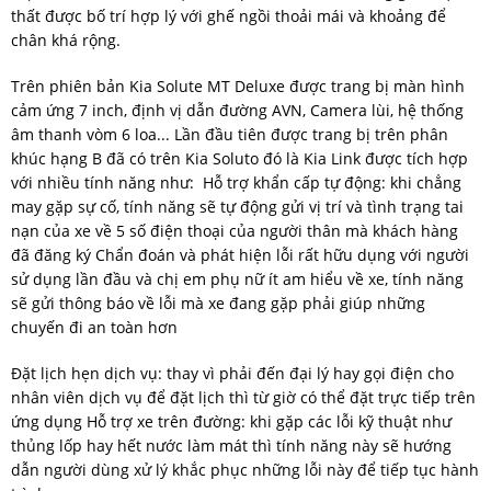
thất được bố trí hợp lý với ghế ngồi thoải mái và khoảng để
chân khá rộng.
Trên phiên bản Kia Solute MT Deluxe được trang bị màn hình
cảm ứng 7 inch, định vị dẫn đường AVN, Camera lùi, hệ thống
âm thanh vòm 6 loa... Lần đầu tiên được trang bị trên phân
khúc hạng B đã có trên Kia Soluto đó là Kia Link được tích hợp
với nhiều tính năng như: Hỗ trợ khẩn cấp tự động: khi chẳng
may gặp sự cố, tính năng sẽ tự động gửi vị trí và tình trạng tai
nạn của xe về 5 số điện thoại của người thân mà khách hàng
đã đăng ký Chẩn đoán và phát hiện lỗi rất hữu dụng với người
sử dụng lần đầu và chị em phụ nữ ít am hiểu về xe, tính năng
sẽ gửi thông báo về lỗi mà xe đang gặp phải giúp những
chuyến đi an toàn hơn
Đặt lịch hẹn dịch vụ: thay vì phải đến đại lý hay gọi điện cho
nhân viên dịch vụ để đặt lịch thì từ giờ có thể đặt trực tiếp trên
ứng dụng Hỗ trợ xe trên đường: khi gặp các lỗi kỹ thuật như
thủng lốp hay hết nước làm mát thì tính năng này sẽ hướng
dẫn người dùng xử lý khắc phục những lỗi này để tiếp tục hành