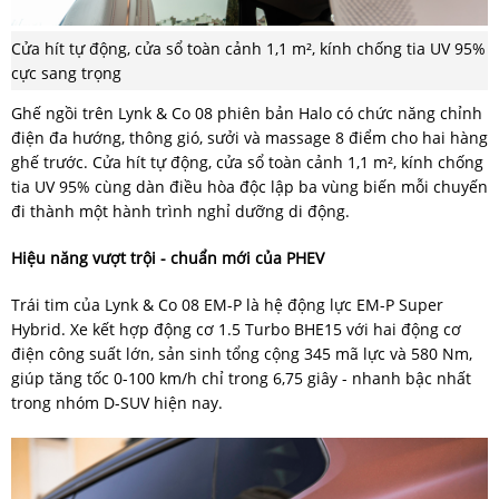
Cửa hít tự động, cửa sổ toàn cảnh 1,1 m², kính chống tia UV 95%
cực sang trọng
Ghế ngồi trên Lynk & Co 08 phiên bản Halo có chức năng chỉnh
điện đa hướng, thông gió, sưởi và massage 8 điểm cho hai hàng
ghế trước. Cửa hít tự động, cửa sổ toàn cảnh 1,1 m², kính chống
tia UV 95% cùng dàn điều hòa độc lập ba vùng biến mỗi chuyến
đi thành một hành trình nghỉ dưỡng di động.
Hiệu năng vượt trội - chuẩn mới của PHEV
Trái tim của Lynk & Co 08 EM-P là hệ động lực EM-P Super
Hybrid. Xe kết hợp động cơ 1.5 Turbo BHE15 với hai động cơ
điện công suất lớn, sản sinh tổng cộng 345 mã lực và 580 Nm,
giúp tăng tốc 0-100 km/h chỉ trong 6,75 giây - nhanh bậc nhất
trong nhóm D-SUV hiện nay.