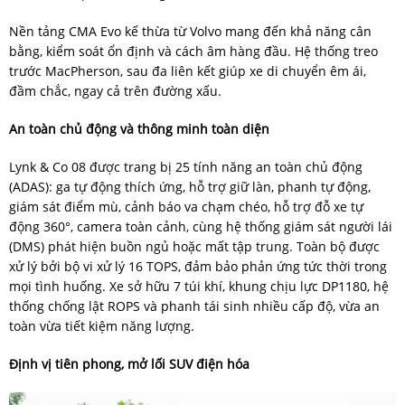
Nền tảng CMA Evo kế thừa từ Volvo mang đến khả năng cân
bằng, kiểm soát ổn định và cách âm hàng đầu. Hệ thống treo
trước MacPherson, sau đa liên kết giúp xe di chuyển êm ái,
đầm chắc, ngay cả trên đường xấu.
An toàn chủ động và thông minh toàn diện
Lynk & Co 08 được trang bị 25 tính năng an toàn chủ động
(ADAS): ga tự động thích ứng, hỗ trợ giữ làn, phanh tự động,
giám sát điểm mù, cảnh báo va chạm chéo, hỗ trợ đỗ xe tự
động 360°, camera toàn cảnh, cùng hệ thống giám sát người lái
(DMS) phát hiện buồn ngủ hoặc mất tập trung. Toàn bộ được
xử lý bởi bộ vi xử lý 16 TOPS, đảm bảo phản ứng tức thời trong
mọi tình huống. Xe sở hữu 7 túi khí, khung chịu lực DP1180, hệ
thống chống lật ROPS và phanh tái sinh nhiều cấp độ, vừa an
toàn vừa tiết kiệm năng lượng.
Định vị tiên phong, mở lối SUV điện hóa