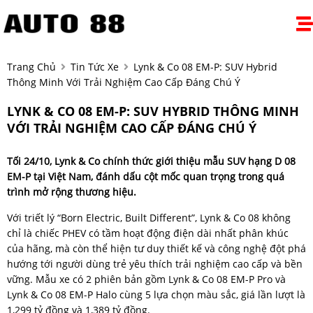
Trang Chủ
Tin Tức Xe
Lynk & Co 08 EM-P: SUV Hybrid
Thông Minh Với Trải Nghiệm Cao Cấp Đáng Chú Ý
LYNK & CO 08 EM-P: SUV HYBRID THÔNG MINH
VỚI TRẢI NGHIỆM CAO CẤP ĐÁNG CHÚ Ý
Tối 24/10, Lynk & Co chính thức giới thiệu mẫu SUV hạng D 08
EM-P tại Việt Nam, đánh dấu cột mốc quan trọng trong quá
trình mở rộng thương hiệu.
Với triết lý “Born Electric, Built Different”, Lynk & Co 08 không
chỉ là chiếc PHEV có tầm hoạt động điện dài nhất phân khúc
của hãng, mà còn thể hiện tư duy thiết kế và công nghệ đột phá
hướng tới người dùng trẻ yêu thích trải nghiệm cao cấp và bền
vững. Mẫu xe có 2 phiên bản gồm Lynk & Co 08 EM-P Pro và
Lynk & Co 08 EM-P Halo cùng 5 lựa chọn màu sắc, giá lần lượt là
1,299 tỷ đồng và 1,389 tỷ đồng.