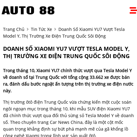
Trang Chủ
Tin Tức Xe
Doanh Số Xiaomi YU7 Vượt Tesla
Model Y, Thị Trường Xe Điện Trung Quốc Sôi Động
DOANH SỐ XIAOMI YU7 VƯỢT TESLA MODEL Y,
THỊ TRƯỜNG XE ĐIỆN TRUNG QUỐC SÔI ĐỘNG
Trong tháng 10, Xiaomi YU7 chính thức vượt qua Tesla Model Y
về doanh số tại Trung Quốc với tổng cộng 33.662 xe được bán
ra, đánh dấu bước ngoặt ấn tượng trên thị trường xe điện nước
này.
Thị trường ôtô điện Trung Quốc vừa chứng kiến một cuộc soán
ngôi ngoạn mục trong tháng 10, khi mẫu SUV điện Xiaomi YU7
đã chính thức vượt qua đối thủ sừng sỏ Tesla Model Y về doanh
số. Theo chuyên trang Car News China, đây là một cột mốc
quan trọng khẳng định sự bứt phá mạnh mẽ của gã khổng lồ
công nghệ Xiaomi trong lĩnh vực sản xuất ôtô.