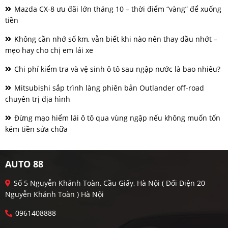
Mazda CX-8 ưu đãi lớn tháng 10 – thời điểm “vàng” để xuống
tiền
Không cần nhớ số km, vẫn biết khi nào nên thay dầu nhớt –
mẹo hay cho chị em lái xe
Chi phí kiểm tra và vệ sinh ô tô sau ngập nước là bao nhiêu?
Mitsubishi sắp trình làng phiên bản Outlander off-road
chuyên trị địa hình
Đừng mạo hiểm lái ô tô qua vùng ngập nếu không muốn tốn
kém tiền sửa chữa
AUTO 88
Số 5 Nguyễn Khánh Toàn, Cầu Giấy, Hà Nội ( Đối Diện 20
Nguyễn Khánh Toàn ) Hà Nội
0961408888