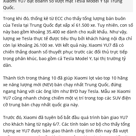
Xiaomi YU7 đạt doanh số vượt mặt Tesla Model Y tại Trung
Quốc.
Trong khi đó, thống kê từ ECC cho thấy tổng lượng bán buôn
của Tesla tại Trung Quốc đạt xấp xỉ 61.500 xe. Tuy nhiên, con số
này bao gồm khoảng 35.400 xe dành cho xuất khẩu. Như vậy,
lượng xe Tesla thực tế được tiêu thụ bởi khách hàng nội địa chỉ
còn lại khoảng 26.100 xe. Với kết quả này, Xiaomi YU7 đã có
chiến thắng doanh số thuyết phục trước các đối thủ trực tiếp
trong phân khúc, bao gồm cả Tesla Model Y, tại thị trường tỷ
dân.
Thành tích trong tháng 10 đã giúp Xiaomi lọt vào top 10 hãng
xe năng lượng mới (NEV) bán chạy nhất Trung Quốc, đứng
ngang hàng với các ông lớn như BYD hay Tesla. Mẫu xe Xiaomi
YU7 cũng nhanh chóng chiếm một vị trí trong top các SUV điện
cỡ trung bán chạy nhất quốc gia này.
Trước đó, Xiaomi đã tuyên bố bắt đầu quá trình bàn giao YU7
cho khách hàng từ ngày 6/7. Các tính toán sơ bộ cho thấy tổng
lượng xe YU7 được bàn giao thành công tính đến nay đã vượt