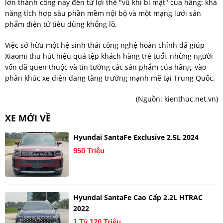
lớn thành công này đến từ lợi thế "vũ khí bí mật" của hãng: khả
năng tích hợp sâu phần mềm nội bộ và một mạng lưới sản
phẩm điện tử tiêu dùng khổng lồ.
Việc sở hữu một hệ sinh thái công nghệ hoàn chỉnh đã giúp
Xiaomi thu hút hiệu quả tệp khách hàng trẻ tuổi, những người
vốn đã quen thuộc và tin tưởng các sản phẩm của hãng, vào
phân khúc xe điện đang tăng trưởng mạnh mẽ tại Trung Quốc.
(Nguồn:
kienthuc.net.vn
)
XE MỚI VỀ
Hyundai SantaFe Exclusive 2.5L 2024
950 Triệu
Hyundai SantaFe Cao Cấp 2.2L HTRAC
2022
1 Tỷ 120 Triệu