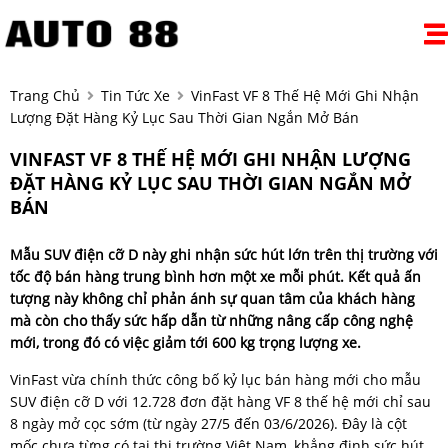
Trang Chủ
Tin Tức Xe
VinFast VF 8 Thế Hệ Mới Ghi Nhận
Lượng Đặt Hàng Kỷ Lục Sau Thời Gian Ngắn Mở Bán
VINFAST VF 8 THẾ HỆ MỚI GHI NHẬN LƯỢNG
ĐẶT HÀNG KỶ LỤC SAU THỜI GIAN NGẮN MỞ
BÁN
Mẫu SUV điện cỡ D này ghi nhận sức hút lớn trên thị trường với
tốc độ bán hàng trung bình hơn một xe mỗi phút. Kết quả ấn
tượng này không chỉ phản ánh sự quan tâm của khách hàng
mà còn cho thấy sức hấp dẫn từ những nâng cấp công nghệ
mới, trong đó có việc giảm tới 600 kg trọng lượng xe.
VinFast vừa chính thức công bố kỷ lục bán hàng mới cho mẫu
SUV điện cỡ D với 12.728 đơn đặt hàng VF 8 thế hệ mới chỉ sau
8 ngày mở cọc sớm (từ ngày 27/5 đến 03/6/2026). Đây là cột
mốc chưa từng có tại thị trường Việt Nam, khẳng định sức hút